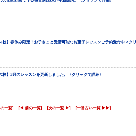
わの伝統野菜で作る和食講座2017年新開講。〈クリックで詳細〉
ス校】春休み限定！お子さまと受講可能なお菓子レッスンご予約受付中＜ク
ス校】3月のレッスンを更新しました。〈クリックで詳細〉
新の一覧]
[◀ 前の一覧]
[次の一覧 ▶]
[一番古い一覧 ▶▶]